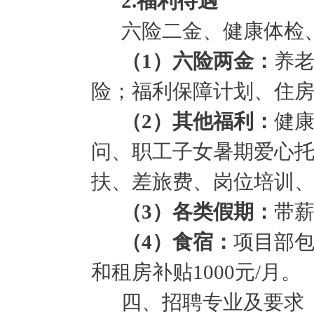
2.福利待遇
六险二金、健康体检
（
1）
六险两金
：
养
险；福利保障计划、住
（
2
）
其他福利：
健
问、职工子女暑期爱心托
扶、差旅费、岗位培训
（
3
）
各类假期：
带
（
4
）
食宿：
项目部
和租房补贴1000元/月。
四、招聘专业及要求