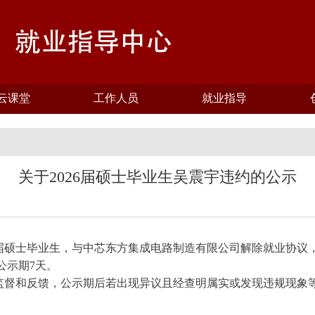
云课堂
工作人员
就业指导
关于2026届硕士毕业生吴震宇违约的公示
6届硕士毕业生，与中芯东方集成电路制造有限公司
解除就业协议
公示期7天。
监督和反馈，公示期后若出现异议且经查明属实或发现违规现象