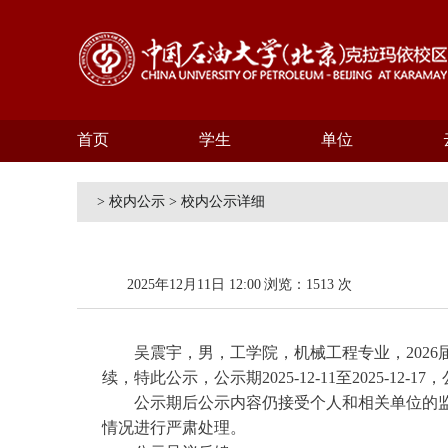
首页
学生
单位
> 校内公示 > 校内公示详细
2025年12月11日 12:00
浏览：1513 次
吴震宇
，男，工学院，
机械工程
专业，202
续，特此公示，公示期2025-12-11至2025-12-17
，
公示期后公示内容仍
接受个人和相关单位的
情况进行严肃处理。