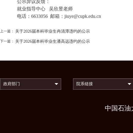
公示异议反馈：
就业指导中心 吴欣昱老师
电话：6633056 邮箱：jiuye@cupk.edu.cn
上一篇：
关于2026届本科毕业生冉清潭违约的公示
下一篇：
关于2026届本科毕业生潘高远违约的公示
中国石油