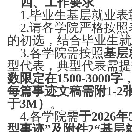
四、工作要求
1.毕业生基层就业
2.请各学院严格按
的初选，结合毕业生就
3.各学院需按照
基层
型代表，典型代表需提
数限定在
1500-3000字
每篇事迹文稿需附
1-
于3M）
。
4.各学院需
于
202
6
年
型事迹”及附件2“基