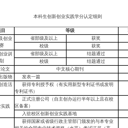
本科生创新创业实践学分认定细则
项目
等级
省部级及以上
获奖
及创业
赛
校级
获奖
省部级及以上
结题通过
创业训
划
校级
结题通过
术论文
中文核心期刊
出版物
发表一篇
创造活
获得专利授予权（有实用新型专利证书或发明
专利证书）
正式注册公司（自主创办运行半年以上且在校
区备案）
业实践
入驻校区创新创业实践基地
获得国家或省级行政主管部门颁发的与本专业