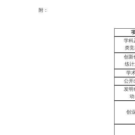
附：
学科
类竞
创新
练计
学
公开
发明
动
创