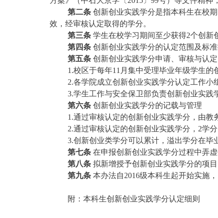
方案》（中石大京学〔
2015
〕
99
号）等文件精神
第二条
创新创业实践学分是指本科生在校期
效，经审核认定取得的学分。
第三条
学生在校学习期间至少获得
2
个创新
第四条
创新创业实践学分的认定范围及标准
第五条
创新创业实践学分申请、审核与认定
1.校区于每年
11
月集中受理毕业年级学生的
2.各学院成立创新创业实践学分认定工作
3.学生工作与安全保卫部负责创新创业实践
第六条
创新创业实践学分的记载与管理
1.通过审核认定的创新创业实践学分，由教
2.通过审核认定的创新创业实践学分，
2
学分
3.创新创业类学分可以累计，溢出学分在
第七条
在申报创新创业实践学分过程中弄虚
第八条
拟新增授予创新创业实践学分的项目
第九条
本办法自
2016
级本科生起开始实施，
附：本科生创新创业实践学分认定细则