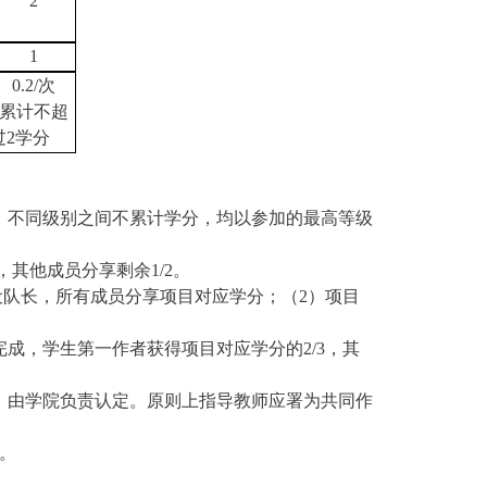
2
1
0.2/
次
累计不超
过
2
学分
，不同级别之间不累计学分，均以参加的最高等级
，其他成员分享剩余
1/2
。
设队长，所有成员分享项目对应学分；（
2
）项目
完成，学生第一作者获得项目对应学分的
2/3
，其
，由学院负责认定。原则上指导教师应署为共同作
。