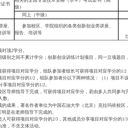
相关的全国专业技术资格（水平）考试证书（高
业证书
级）
同上（中级）
讲座、
参加校区、学院组织的各类创新创业类讲座、
培训等
报告、培训等
项封顶
2
学分。
不同级别之间不累计学分；创新创业训练计划项目，同一立项题目
直接获得项目对应学分，组队参加者组长可获得项目对应学分的
1/2
项目对应学分的
1/2
，组队参加者分以下两种情况：（
1
）项目不
分享项目对应学分的
1/2
。
在校区导师指导下完成，可获得项目对应学分，若由多人共同参与
人数。
完成的成果，署名作者单位为中国石油大学（北京）克拉玛依校区
证明是在老师指导下完成的。
责人可获得项目对应学分的
2/3
，其他成员分享项目对应学分的
1/3
为准，不含文体活动。