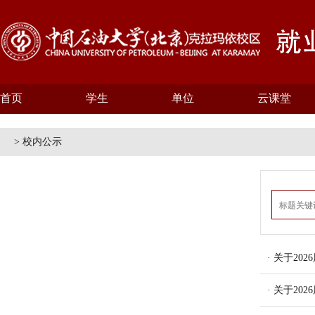
首页
学生
单位
云课堂
> 校内公示
· 关于2
· 关于2