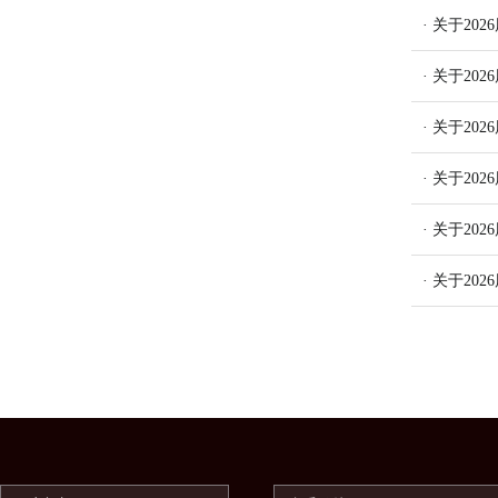
· 关于2
· 关于2
· 关于2
· 关于2
· 关于2
· 关于2