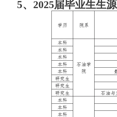
5
、
2
025
届毕业生生源