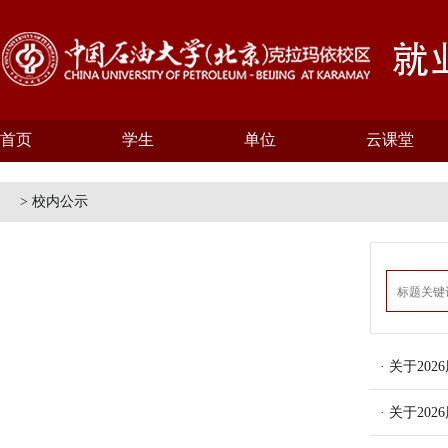
首页
学生
单位
云课堂
> 校内公示
· 关于2
· 关于2